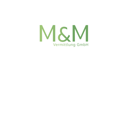
Büro
Kurfürstenstraße 114, 10787 Berlin
Email
anfrage@mundmvermittlung.de
Telefon
030 51890886