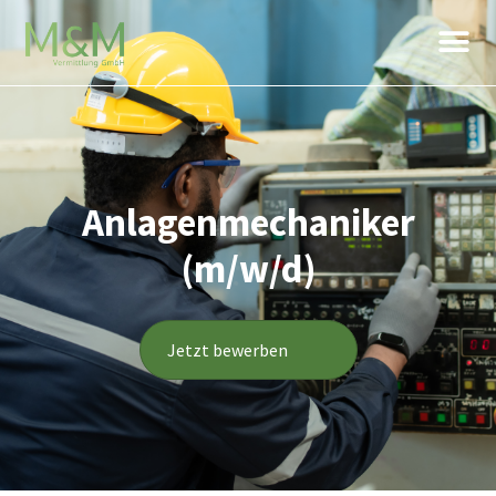
Internation
Je
Anlagenmechaniker
(m/w/d)
Jetzt bewerben