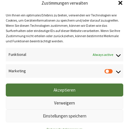
Donnerstag:
08:00 – 18:00 Uhr
Zustimmungen verwalten
Freitag:
08:00 – 18:00 Uhr
Um Ihnen ein optimales Erlebnis zu bieten, verwenden wir Technologien wie
Cookies, um Geräteinformationen zu speichern und/oder darauf zuzugreifen.
Wenn Sie diesen Technologien zustimmen, können wir Daten wie das
Surfverhalten oder eindeutige IDs auf dieser Website verarbeiten. Wenn Sie Ihre
Zustimmung nicht erteilen oder zurückziehen, können bestimmte Merkmale
und Funktionen beeinträchtigt werden.
Funktional
Always active
Marketing
Akzeptieren
Verweigern
Einstellungen speichern
© 2023 M&M Vermittlung I Design by Nico Heller Webdesign All