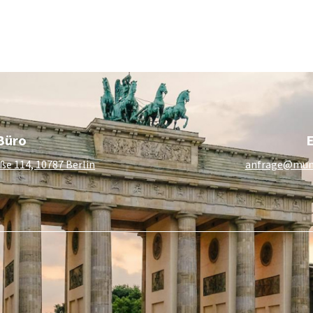
#4754
Stellenausschreibung
Für Unternehmen
Lokführer
Büro
E
ße 114, 10787 Berlin
anfrage@mun