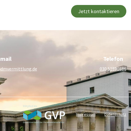
Internationale Vermittlung
Jetzt kontaktieren
mail
Telefon
dmvermittlung.de
030 51890886
Impressum
Datenschutz