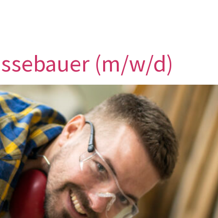
andwerk
Stellenausschreibung
Für Unternehmen
Lokführer
Messebauer (m/w/d)